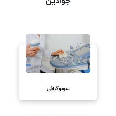
جوادین
سونوگرافی