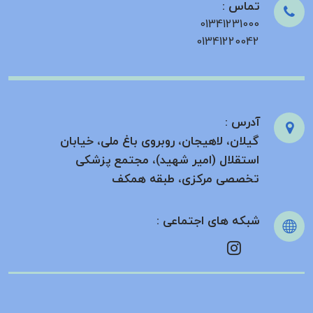
تماس :
01341231000
01341220042
آدرس :
گیلان، لاهیجان، روبروی باغ ملی، خیابان
استقلال (امیر شهید)، مجتمع پزشکی
تخصصی مرکزی، طبقه همکف
شبکه های اجتماعی :