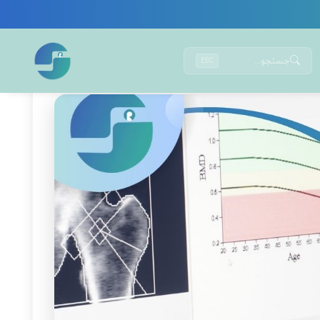
جستجو...
ESC