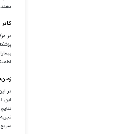
دهند.
کادر
در مرک
پزشکا
بیمارا
اطمینا
زمان‌
در این
این ا
نتایج 
تجربه‌
سریع و