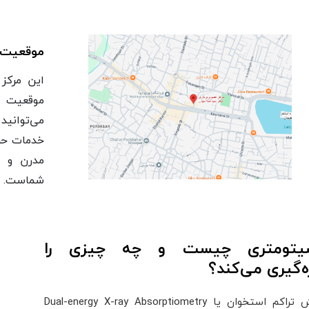
موقعیت 
این مرکز
موقعیت م
می‌توانید 
خدمات حرف
مدرن و م
شماست.
سیتومتری چیست و چه چیزی را
زه‌گیری می‌کند؟
سنجش تراکم استخوان یا Dual-energy X-ray Absorptiometry