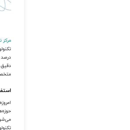
مرکز 
تکنولو
درصد چ
دقیق،
متخصص 
استفا
امروزه
حوزه‌ه
می‌شود
تکنول