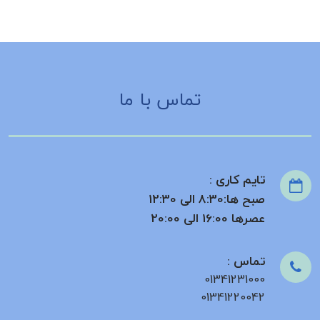
تماس با ما
تایم کاری :
صبح ها:8:30 الی 12:30
عصرها 16:00 الی 20:00
تماس :
01341231000
01341220042