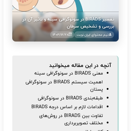
تفسیر BIRADS در سونوگرافی سینه و تاثیر آن در
بررسی و تشخیص سرطان
تیم محتوای ایران نوبت
1403/12/28
آنچه در این مقاله میخوانید
معنی BIRADS در سونوگرافی سینه
اهمیت سیستم BIRADS در سونوگرافی
پستان
طبقه‌بندی BIRADS در سونوگرافی
اقدامات لازم بر اساس درجه BIRADS
تفاوت بین BIRADS در روش‌های
مختلف تصویربرداری