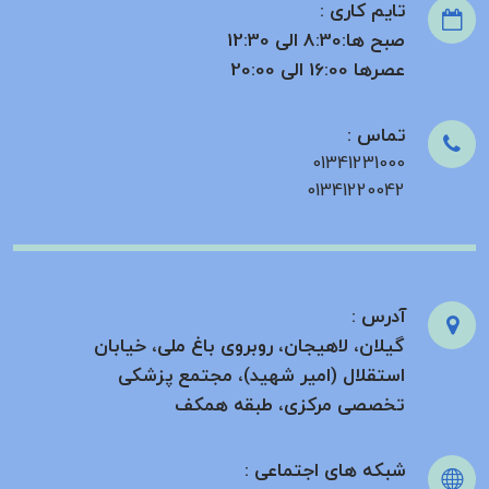
تایم کاری :
صبح ها:8:30 الی 12:30
عصرها 16:00 الی 20:00
تماس :
01341231000
01341220042
آدرس :
گیلان، لاهیجان، روبروی باغ ملی، خیابان
استقلال (امیر شهید)، مجتمع پزشکی
تخصصی مرکزی، طبقه همکف
شبکه های اجتماعی :