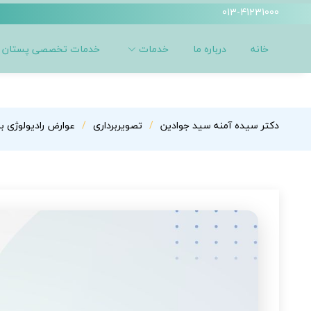
013-41231000
خانه
درباره ما
خدمات
خدمات تخصصی پستان
دکتر سیده آمنه سید جوادین
تصویربرداری
عوارض رادیولوژی بر