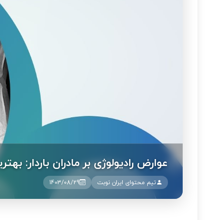
عوارض رادیولوژی بر مادران باردار: ب
تیم محتوای ایران نوبت
1403/08/29