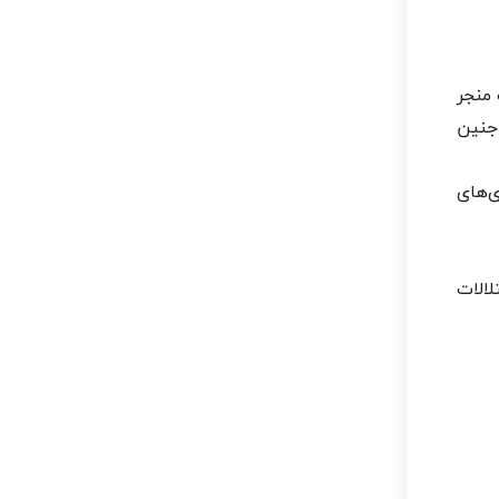
 است منجر
جنین
ی‌های
تکامل است، اشعه ممکن است باعث کاهش IQ یا اختلالات