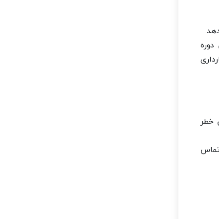
هد.
دوره
رداری
 خطر
 تماس