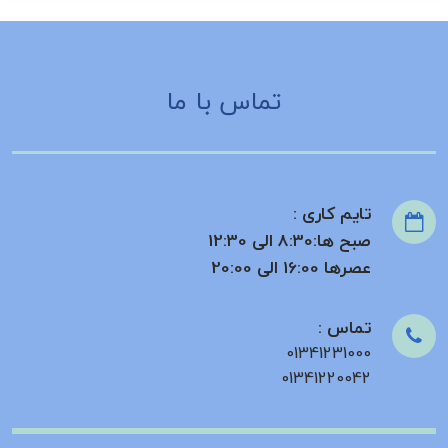
تماس با ما
تایم کاری :
صبح ها:8:30 الی 12:30
عصرها 16:00 الی 20:00
تماس :
01341231000
01341220042