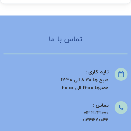
تماس با ما
تایم کاری :
صبح ها:8:30 الی 12:30
عصرها 16:00 الی 20:00
تماس :
01341231000
01341220042