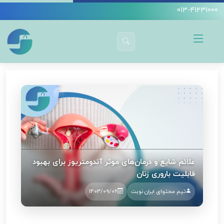
013-41231000
دکتر سیده آمنه سید جوادین
زنان و زایمان
آندومتریوز و باروری زنان: نگاهی به چالش ها و بررسی راهکارها
علائم شایع و درمان‌های موثر آندومتریوز برای بهبود
قابلیت باروری زنان
تیم محتوای ایران نوبت
1403/09/06