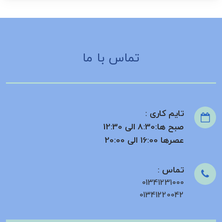
تماس با ما
تایم کاری :
صبح ها:8:30 الی 12:30
عصرها 16:00 الی 20:00
تماس :
01341231000
01341220042