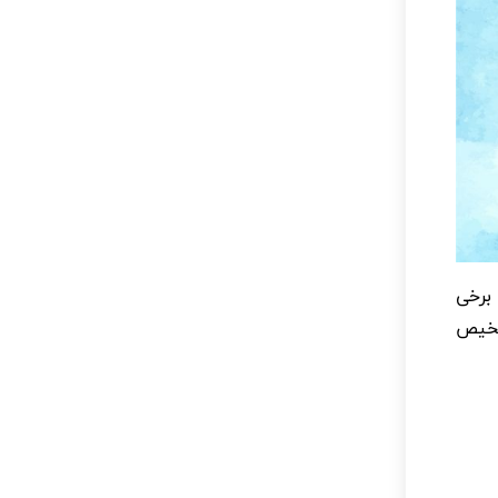
 برخی
شخیص