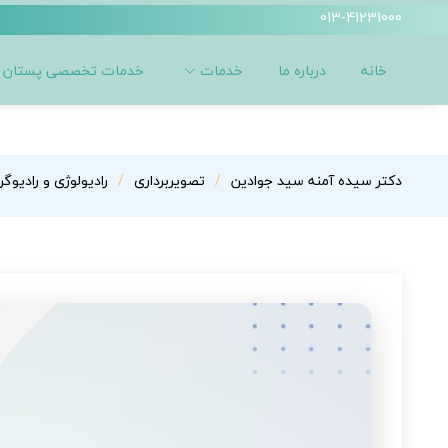
013-41231000
خانه
درباره ما
خدمات
خدمات تخصصی پستان
دکتر سیده آمنه سید جوادین
تصویربرداری
رادیولوژی و رادیوگ