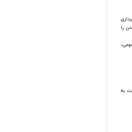
داری
ن را
ومی،
ت به