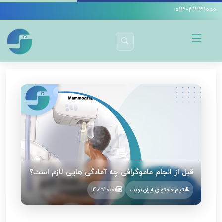
013-41231000
دکتر سیده آمنه سید جوادین
تصویربرداری
آمادگی‌های لازم قبل از انجام ماموگرافی
قبل از انجام ماموگرافی چه آمادگی هایی لازم است؟
تیم محتوای ایران نوبت
1403/10/01