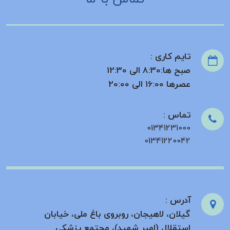
تایم کاری :
صبح ها:8:30 الی 12:30
عصرها 16:00 الی 20:00
تماس :
01341231000
01341220042
آدرس :
گیلان، لاهیجان، روبروی باغ ملی، خیابان
استقلال (امیر شهید)، مجتمع پزشکی