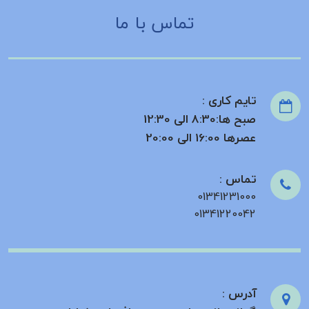
تماس با ما
تایم کاری :
صبح ها:8:30 الی 12:30
عصرها 16:00 الی 20:00
تماس :
01341231000
01341220042
آدرس :