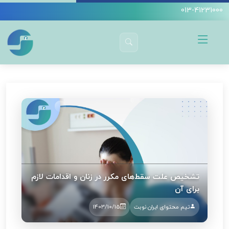
013-41231000
دکتر سیده آمنه سید جوادین
زنان و زایمان
برای تشخیص علت‌های سقط‌های مکرر چه اقداماتی باید انجام
شود؟
تشخیص علت سقط‌های مکرر در زنان و اقدامات لازم
برای آن
تیم محتوای ایران نوبت
1403/10/15