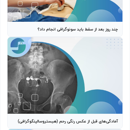
چند روز بعد از سقط باید سونوگرافی انجام داد؟
آمادگی‌های قبل از عکس رنگی رحم (هیستروسالپنگوگرافی)