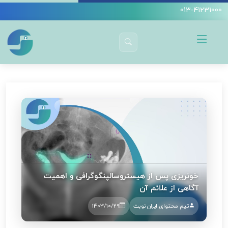
013-41231000
دکتر سیده آمنه سید جوادین
تصویربرداری
آیا خونریزی پس از انجام هیستروسالپنگوگرافی نشانه‌ای طبیعی
است؟
خونریزی پس از هیستروسالپنگوگرافی و اهمیت
آگاهی از علائم آن
تیم محتوای ایران نوبت
1403/10/29