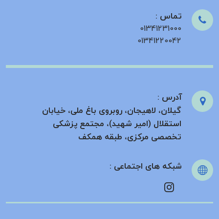
تماس :
01341231000
01341220042
آدرس :
گیلان، لاهیجان، روبروی باغ ملی، خیابان
استقلال (امیر شهید)، مجتمع پزشکی
تخصصی مرکزی، طبقه همکف
شبکه های اجتماعی :